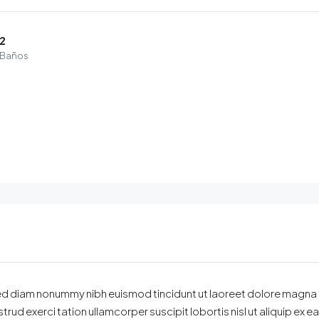
2
Baños
 sed diam nonummy nibh euismod tincidunt ut laoreet dolore magna
rud exerci tation ullamcorper suscipit lobortis nisl ut aliquip ex ea