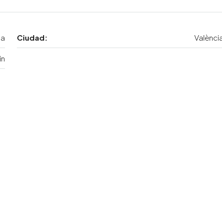
ia
Ciudad:
Valènci
in