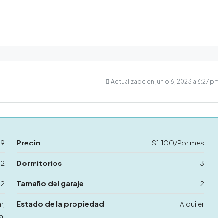
Actualizado en junio 6, 2023 a 6:27 p
29
Precio
$1,100/Por mes
m2
Dormitorios
3
2
Tamaño del garaje
2
r,
Estado de la propiedad
Alquiler
al