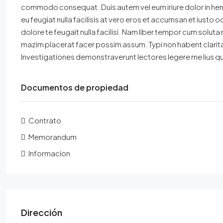
commodo consequat. Duis autem vel eum iriure dolor in hendr
eu feugiat nulla facilisis at vero eros et accumsan et iusto 
dolore te feugait nulla facilisi. Nam liber tempor cum solut
mazim placerat facer possim assum. Typi non habent claritate
Investigationes demonstraverunt lectores legere me lius qu
Documentos de propiedad
Contrato
Memorandum
Informacion
Dirección