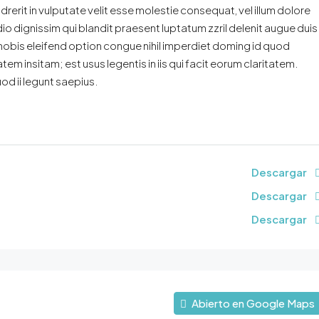
erit in vulputate velit esse molestie consequat, vel illum dolore
odio dignissim qui blandit praesent luptatum zzril delenit augue duis
a nobis eleifend option congue nihil imperdiet doming id quod
m insitam; est usus legentis in iis qui facit eorum claritatem.
od ii legunt saepius.
Descargar
Descargar
Descargar
Abierto en Google Maps