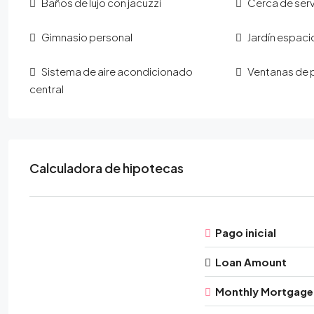
Baños de lujo con jacuzzi
Cerca de serv
Gimnasio personal
Jardín espac
Sistema de aire acondicionado
Ventanas de p
central
Calculadora de hipotecas
Pago inicial
Loan Amount
Monthly Mortgage