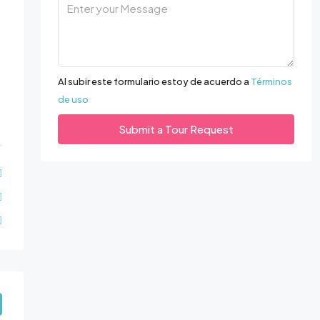
Al subir este formulario estoy de acuerdo a
Términos
de uso
Submit a Tour Request