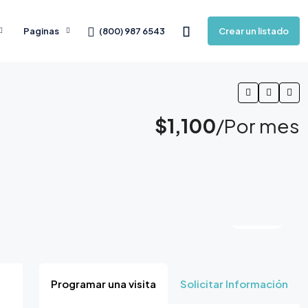
(800) 987 6543
Paginas
Crear un listado
$1,100
/Por mes
4 Más
Programar una visita
Solicitar Información