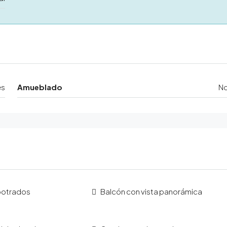
es
Amueblado
N
potrados
Balcón con vista panorámica