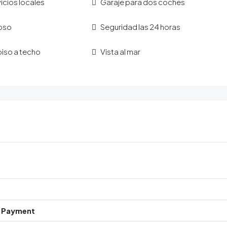
icios locales
Garaje para dos coches
ioso
Seguridad las 24 horas
iso a techo
Vista al mar
 Payment