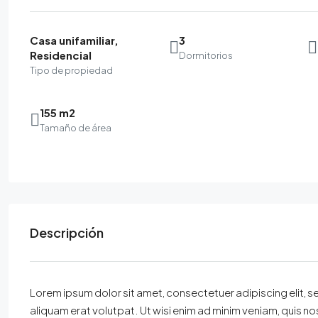
Casa unifamiliar,
3
Residencial
Dormitorios
Tipo de propiedad
155 m2
Tamaño de área
Descripción
Lorem ipsum dolor sit amet, consectetuer adipiscing elit,
aliquam erat volutpat. Ut wisi enim ad minim veniam, quis nost