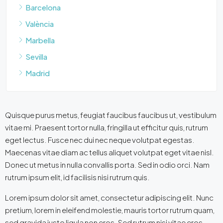
Barcelona
València
Marbella
Sevilla
Madrid
Quisque purus metus, feugiat faucibus faucibus ut, vestibulum
vitae mi. Praesent tortor nulla, fringilla ut efficitur quis, rutrum
eget lectus. Fusce nec dui nec neque volutpat egestas.
Maecenas vitae diam ac tellus aliquet volutpat eget vitae nisl.
Donec ut metus in nulla convallis porta. Sed in odio orci. Nam
rutrum ipsum elit, id facilisis nisi rutrum quis.
Lorem ipsum dolor sit amet, consectetur adipiscing elit. Nunc
pretium, lorem in eleifend molestie, mauris tortor rutrum quam,
sed gravida justo ligula non eros. Sed rutrum nisi vitae eros