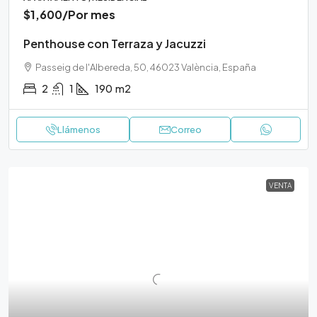
$1,600
/Por mes
Penthouse con Terraza y Jacuzzi
Passeig de l'Albereda, 50, 46023 València, España
2
1
190
m2
Llámenos
Correo
VENTA