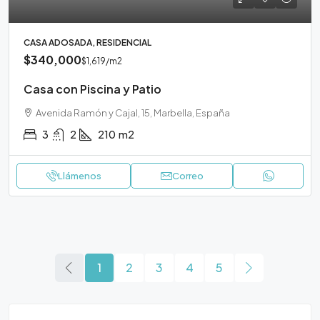
CASA ADOSADA, RESIDENCIAL
$340,000
$1,619
/m2
Casa con Piscina y Patio
Avenida Ramón y Cajal, 15, Marbella, España
3
2
210
m2
Llámenos
Correo
1
2
3
4
5