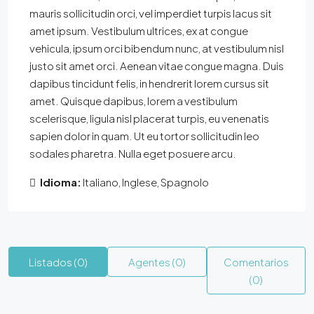
mauris sollicitudin orci, vel imperdiet turpis lacus sit
amet ipsum. Vestibulum ultrices, ex at congue
vehicula, ipsum orci bibendum nunc, at vestibulum nisl
justo sit amet orci. Aenean vitae congue magna. Duis
dapibus tincidunt felis, in hendrerit lorem cursus sit
amet. Quisque dapibus, lorem a vestibulum
scelerisque, ligula nisl placerat turpis, eu venenatis
sapien dolor in quam. Ut eu tortor sollicitudin leo
sodales pharetra. Nulla eget posuere arcu.
Idioma:
Italiano, Inglese, Spagnolo
Listados (0)
Agentes (0)
Comentarios
(0)