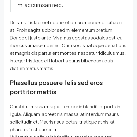
mi accumsan nec.
Duis mattis laoreet neque, et ornare neque sollicitudin
at. Proin sagittis dolor sed mi elementum pretium.
Donec et justo ante. Vivamus egestas sodales est, eu
rhoncus urna semper eu. Cum sociis natoque penatibus
et magnis dis parturient montes, nascetur ridiculus mus.
Integer tristique elit lobortis purus bibendum, quis
dictum metus mattis.
Phasellus posuere felis sed eros
porttitor mattis
Curabitur massa magna, tempor in blandit id, porta in
ligula. Aliquam laoreet nisl massa, at interdum mauris
sollicitudin et. Mauris risus lectus, tristique at nisl at,
pharetra tristique enim.
Nullam this is a link nibh facilisis, at malesuada orci