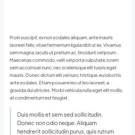
Proin suscipit, ex non sodales aliquam, ante mauris
laoreet felis, vitae fermentum ligula nibh ut ex. Vivamus
sem magna, iaculis ut pretium ac, tincidunt vel ipsum.
Maecenas commodo, velit vel porta vulputate, lorem
sem accumsan nunc, nec scelerisque elit turpis eget
mauris. Donec dictum elit vel nunc tristique, eu lobortis
ante sodales. Etiam posuere leo ut leo laoreet, a
gravida dui ultricies. Morbi vehicula nulla eget elit mollis,
at condimentum est feugiat.
Duis mollis et sem sed sollicitudin.
Donec non odio neque. Aliquam
hendrerit sollicitudin purus, quis rutrum