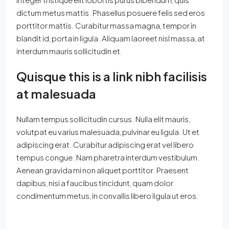
dictum metus mattis. Phasellus posuere felis sed eros
porttitor mattis. Curabitur massa magna, tempor in
blandit id, porta in ligula. Aliquam laoreet nisl massa, at
interdum mauris sollicitudin et.
Quisque this is a link nibh facilisis
at malesuada
Nullam tempus sollicitudin cursus. Nulla elit mauris,
volutpat eu varius malesuada, pulvinar eu ligula. Ut et
adipiscing erat. Curabitur adipiscing erat vel libero
tempus congue. Nam pharetra interdum vestibulum.
Aenean gravida mi non aliquet porttitor. Praesent
dapibus, nisi a faucibus tincidunt, quam dolor
condimentum metus, in convallis libero ligula ut eros.