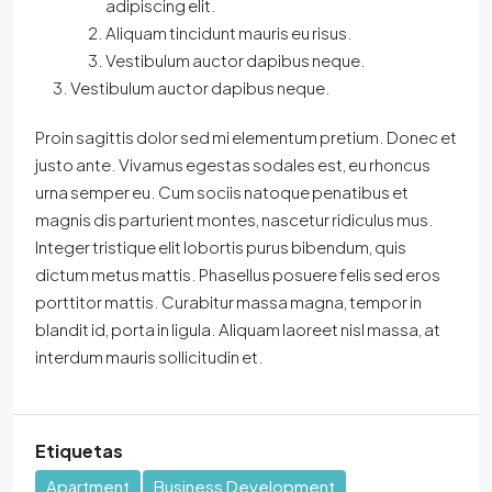
adipiscing elit.
Aliquam tincidunt mauris eu risus.
Vestibulum auctor dapibus neque.
Vestibulum auctor dapibus neque.
Proin sagittis dolor sed mi elementum pretium. Donec et
justo ante. Vivamus egestas sodales est, eu rhoncus
urna semper eu. Cum sociis natoque penatibus et
magnis dis parturient montes, nascetur ridiculus mus.
Integer tristique elit lobortis purus bibendum, quis
dictum metus mattis. Phasellus posuere felis sed eros
porttitor mattis. Curabitur massa magna, tempor in
blandit id, porta in ligula. Aliquam laoreet nisl massa, at
interdum mauris sollicitudin et.
Etiquetas
Apartment
Business Development