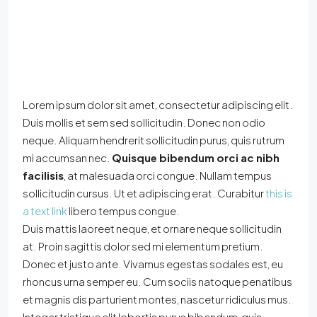
Lorem ipsum dolor sit amet, consectetur adipiscing elit.
Duis mollis et sem sed sollicitudin. Donec non odio
neque. Aliquam hendrerit sollicitudin purus, quis rutrum
mi accumsan nec.
Quisque bibendum orci ac nibh
facilisis
, at malesuada orci congue. Nullam tempus
sollicitudin cursus. Ut et adipiscing erat. Curabitur
this is
a text link
libero tempus congue.
Duis mattis laoreet neque, et ornare neque sollicitudin
at. Proin sagittis dolor sed mi elementum pretium.
Donec et justo ante. Vivamus egestas sodales est, eu
rhoncus urna semper eu. Cum sociis natoque penatibus
et magnis dis parturient montes, nascetur ridiculus mus.
Integer tristique elit lobortis purus bibendum, quis