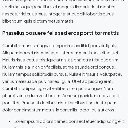
sociis natoque penatibus et magnis dis parturient montes,
nascetur ridiculus mus. Integer tristique elit lobortis purus
bibendum, quis dictum metus mattis.
Phasellus posuere felis sed eros porttitor mattis
Curabitur massa magna, tempor in blandit id, porta in ligula.
Aliquam laoreet nisl massa, at interdum mauris sollicitudin et.
Mauris risus lectus, tristique at nisl at, pharetra tristique enim.
Nullam this is a link nibh facilisis, at malesuada orci congue.
Nullam tempus sollicitudin cursus. Nulla elit mauris, volutpat eu
varius malesuada, pulvinar eu ligula. Ut et adipiscing erat.
Curabitur adipiscing erat vel libero tempus congue. Nam
pharetra interdum vestibulum. Aenean gravida mi non aliquet
porttitor. Praesent dapibus, nisi a faucibus tincidunt, quam
dolor condimentum metus, in convallis libero ligula ut eros.
Lorem ipsum dolor sit amet, consectetuer adipiscing elit.