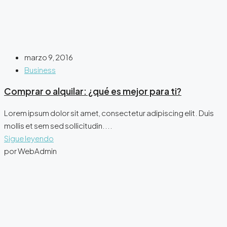
marzo 9, 2016
Business
Comprar o alquilar: ¿qué es mejor para ti?
Lorem ipsum dolor sit amet, consectetur adipiscing elit. Duis
mollis et sem sed sollicitudin....
Sigue leyendo
por WebAdmin