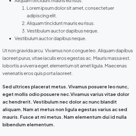
Aliquam tincidunt mauris eu risus.
Lorem ipsum dolor sit amet, consectetuer
adipiscing elit.
Aliquam tincidunt mauris eu risus.
Vestibulum auctor dapibus neque.
Vestibulum auctor dapibus neque.
Ut non gravida arcu. Vivamus non congue leo. Aliquam dapibus
laoreet purus, vitae iaculis eros egestas ac. Mauris massa est,
lobortis a viverra eget, elementum sit amet ligula. Maecenas
venenatis eros quis porta laoreet.
Sed ultrices placerat metus. Vivamus posuere leo nunc,
eget mollis odio posuere nec.Vivamus varius vitae dolor
ac hendrerit. Vestibulum nec dolor ac nunc blandit
aliquam. Nam at metus non ligula egestas varius ac sed
mauris. Fusce at mi metus. Nam elementum dui id nulla
bibendum elementum.