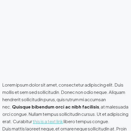
Lorem ipsum dolor sit amet, consectetur adipiscing elit. Duis
mollis et sem sed sollicitudin. Donec non odio neque. Aliquam
hendrerit sollicitudin purus, quis rutrum mi accumsan
nec.
Quisque bibendum orci ac nibh facilisis
, at malesuada
orci congue. Nullam tempus sollicitudin cursus. Ut et adipiscing
erat. Curabitur
this is a text link
libero tempus congue.
Duis mattis laoreet neque, et ornare neque sollicitudin at. Proin