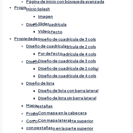
Página de inicio con búsqueda avanzada
Propiedades
Inicio Splash
Imagen
Slider
Diseño de cuadrícula
Video
Por defecto
Propiedades
Diseño de cuadrícula de 3 cols
Diseño de cuadrícula
Diseño de cuadrícula de 2 cols
Por defecto
Diseño de cuadrícula de 4 cols
Diseño de cuadrícula de 3 cols
Diseño de lista
Diseño de cuadrícula de 2 cols
Diseño de lista con barra lateral
Diseño de cuadrícula de 4 cols
Diseño de lista sin barra lateral
Diseño de lista
Mapa
Diseño de lista con barra lateral
Con mapa en la cabecera
Diseño de lista sin barra lateral
Con mapa lateral
Mapa
con pestañas
Con mapa en la cabecera
Propiedades Destacadas
Con mapa lateral
Con contenido en la parte superior
con pestañas
Con contenido en la parte superior