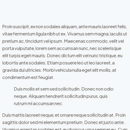
Proin suscipit, ex non sodales aliquam, ante mauris laoreet felis,
vitae fermentum ligula nibh ut ex. Vivamus sem magna, iaculis ut
pretium ac, tincidunt vel ipsum. Maecenas commodo, velit vel
porta vulputate, lorem sem accumsan nunc, nec scelerisque
elit turpis eget mauris. Donec dictum elit vel nunc tristique, eu
lobortis ante sodales. Etiam posuere leo ut leo laoreet, a
gravida dui ultricies. Morbi vehicula nulla eget elit mollis, at
condimentum est feugiat.
Duis mollis et sem sed sollicitudin. Donec non odio
neque. Aliquam hendrerit sollicitudin purus, quis
rutrum mi accumsan nec.
Duis mattis laoreet neque, et ornare neque sollicitudin at. Proin
sagittis dolor sed mi elementum pretium. Donec et justo ante.
Vivamus egestas sodales est, eu rhoncus urna semper eu. Cum