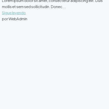
Lorem ipsum dolor sit amet, consectetur adipiscing elit. Duis
mollis et sem sed sollicitudin. Donec...
Sigue leyendo
por WebAdmin