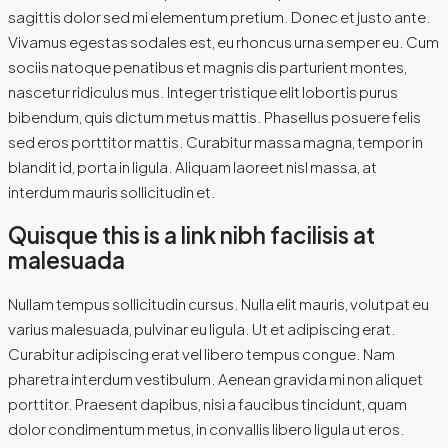
sagittis dolor sed mi elementum pretium. Donec et justo ante.
Vivamus egestas sodales est, eu rhoncus urna semper eu. Cum
sociis natoque penatibus et magnis dis parturient montes,
nascetur ridiculus mus. Integer tristique elit lobortis purus
bibendum, quis dictum metus mattis. Phasellus posuere felis
sed eros porttitor mattis. Curabitur massa magna, tempor in
blandit id, porta in ligula. Aliquam laoreet nisl massa, at
interdum mauris sollicitudin et.
Quisque this is a link nibh facilisis at
malesuada
Nullam tempus sollicitudin cursus. Nulla elit mauris, volutpat eu
varius malesuada, pulvinar eu ligula. Ut et adipiscing erat.
Curabitur adipiscing erat vel libero tempus congue. Nam
pharetra interdum vestibulum. Aenean gravida mi non aliquet
porttitor. Praesent dapibus, nisi a faucibus tincidunt, quam
dolor condimentum metus, in convallis libero ligula ut eros.