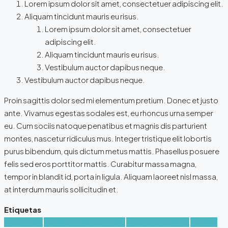
Lorem ipsum dolor sit amet, consectetuer adipiscing elit.
Aliquam tincidunt mauris eu risus.
Lorem ipsum dolor sit amet, consectetuer
adipiscing elit.
Aliquam tincidunt mauris eu risus.
Vestibulum auctor dapibus neque.
Vestibulum auctor dapibus neque.
Proin sagittis dolor sed mi elementum pretium. Donec et justo
ante. Vivamus egestas sodales est, eu rhoncus urna semper
eu. Cum sociis natoque penatibus et magnis dis parturient
montes, nascetur ridiculus mus. Integer tristique elit lobortis
purus bibendum, quis dictum metus mattis. Phasellus posuere
felis sed eros porttitor mattis. Curabitur massa magna,
tempor in blandit id, porta in ligula. Aliquam laoreet nisl massa,
at interdum mauris sollicitudin et.
Etiquetas
Apartment
Business Development
House for families
Houzez